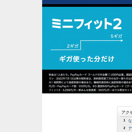
アク
1
な
2
ア