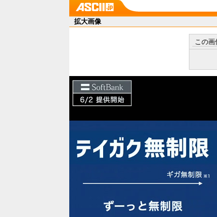
拡大画像
この画