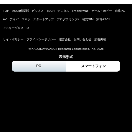
TOP
ASCII倶楽部
ビジネス
TECH
デジタル
iPhone/Mac
ゲーム・ホビー
自作PC
AV
アキバ
スマホ
スタートアップ
プログラミング+
格安SIM
家電ASCII
アスキーグルメ
IoT
サイトポリシー
プライバシーポリシー
運営会社
お問い合わせ
広告掲載
© KADOKAWA ASCII Research Laboratories, Inc.
2026
表示形式
PC
スマートフォン