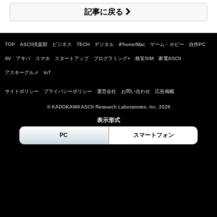
記事に戻る
TOP
ASCII倶楽部
ビジネス
TECH
デジタル
iPhone/Mac
ゲーム・ホビー
自作PC
AV
アキバ
スマホ
スタートアップ
プログラミング+
格安SIM
家電ASCII
アスキーグルメ
IoT
サイトポリシー
プライバシーポリシー
運営会社
お問い合わせ
広告掲載
© KADOKAWA ASCII Research Laboratories, Inc.
2026
表示形式
PC
スマートフォン