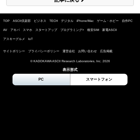
TOP
ASCII倶楽部
ビジネス
TECH
デジタル
iPhone/Mac
ゲーム・ホビー
自作PC
AV
アキバ
スマホ
スタートアップ
プログラミング+
格安SIM
家電ASCII
アスキーグルメ
IoT
サイトポリシー
プライバシーポリシー
運営会社
お問い合わせ
広告掲載
© KADOKAWA ASCII Research Laboratories, Inc.
2026
表示形式
PC
スマートフォン