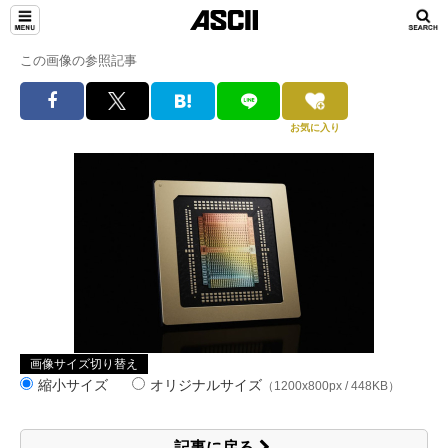
この画像の参照記事
お気に入り
画像サイズ切り替え
縮小サイズ
オリジナルサイズ
（1200x800px / 448KB）
記事に戻る