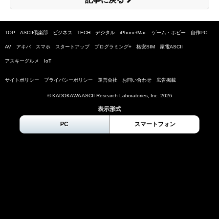
TOP
ASCII倶楽部
ビジネス
TECH
デジタル
iPhone/Mac
ゲーム・ホビー
自作PC
AV
アキバ
スマホ
スタートアップ
プログラミング+
格安SIM
家電ASCII
アスキーグルメ
IoT
サイトポリシー
プライバシーポリシー
運営会社
お問い合わせ
広告掲載
© KADOKAWA ASCII Research Laboratories, Inc.
2026
表示形式
PC
スマートフォン