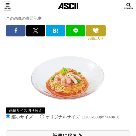
この画像の参照記事
お気に入り
画像サイズ切り替え
縮小サイズ
オリジナルサイズ
（1200x800px / 448KB）
記事に戻る