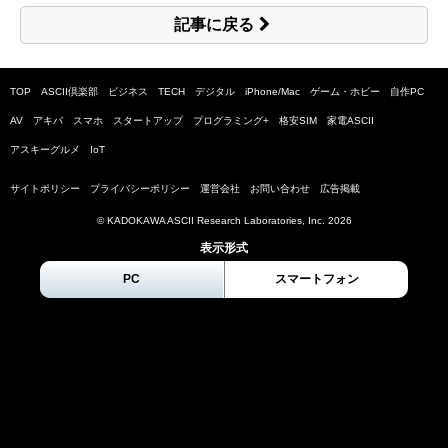
記事に戻る
TOP
ASCII倶楽部
ビジネス
TECH
デジタル
iPhone/Mac
ゲーム・ホビー
自作PC
AV
アキバ
スマホ
スタートアップ
プログラミング+
格安SIM
家電ASCII
アスキーグルメ
IoT
サイトポリシー
プライバシーポリシー
運営会社
お問い合わせ
広告掲載
© KADOKAWA ASCII Research Laboratories, Inc.
2026
表示形式
PC
スマートフォン