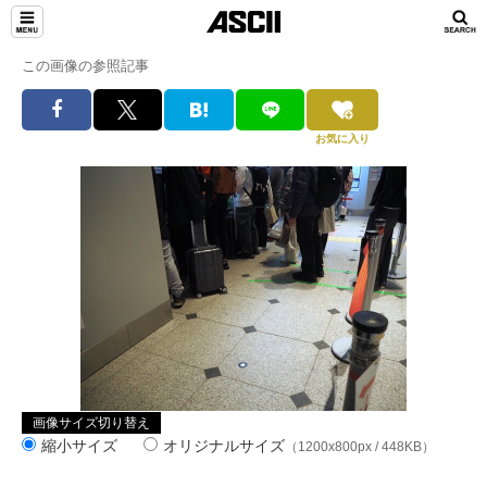
この画像の参照記事
お気に入り
画像サイズ切り替え
縮小サイズ
オリジナルサイズ
（1200x800px / 448KB）