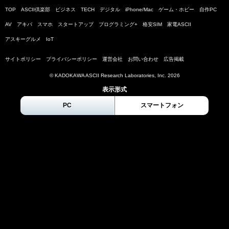
TOP
ASCII倶楽部
ビジネス
TECH
デジタル
iPhone/Mac
ゲーム・ホビー
自作PC
AV
アキバ
スマホ
スタートアップ
プログラミング+
格安SIM
家電ASCII
アスキーグルメ
IoT
サイトポリシー
プライバシーポリシー
運営会社
お問い合わせ
広告掲載
© KADOKAWA ASCII Research Laboratories, Inc.
2026
表示形式
PC
スマートフォン