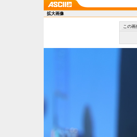
拡大画像
この画