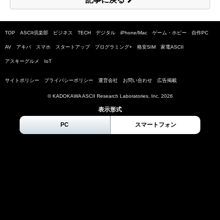
TOP
ASCII倶楽部
ビジネス
TECH
デジタル
iPhone/Mac
ゲーム・ホビー
自作PC
AV
アキバ
スマホ
スタートアップ
プログラミング+
格安SIM
家電ASCII
アスキーグルメ
IoT
サイトポリシー
プライバシーポリシー
運営会社
お問い合わせ
広告掲載
© KADOKAWA ASCII Research Laboratories, Inc.
2026
表示形式
PC
スマートフォン