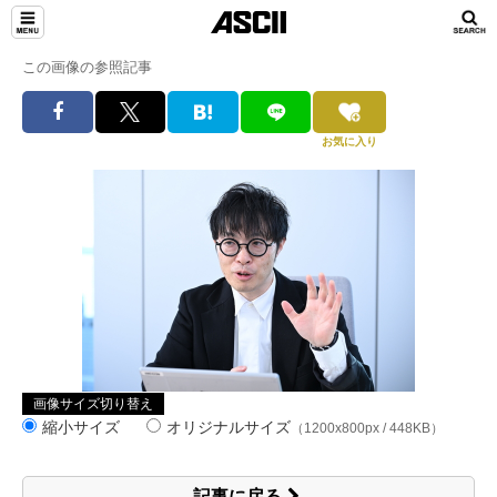
この画像の参照記事
お気に入り
画像サイズ切り替え
縮小サイズ
オリジナルサイズ
（1200x800px / 448KB）
記事に戻る