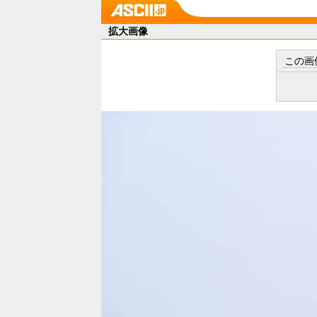
拡大画像
この画