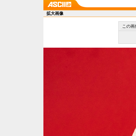
拡大画像
この画