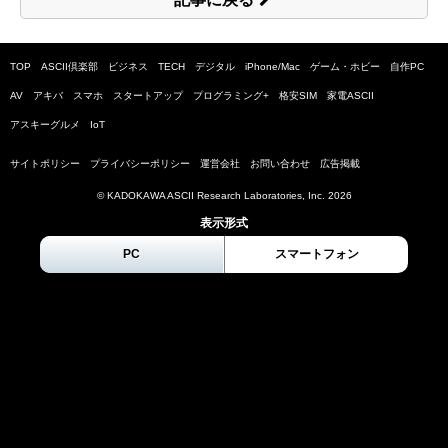
TOP
ASCII倶楽部
ビジネス
TECH
デジタル
iPhone/Mac
ゲーム・ホビー
自作PC
AV
アキバ
スマホ
スタートアップ
プログラミング+
格安SIM
家電ASCII
アスキーグルメ
IoT
サイトポリシー
プライバシーポリシー
運営会社
お問い合わせ
広告掲載
© KADOKAWA ASCII Research Laboratories, Inc.
2026
表示形式
PC
スマートフォン