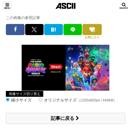
この画像の参照記事
お気に入り
画像サイズ切り替え
縮小サイズ
オリジナルサイズ
（1200x800px / 448KB）
記事に戻る