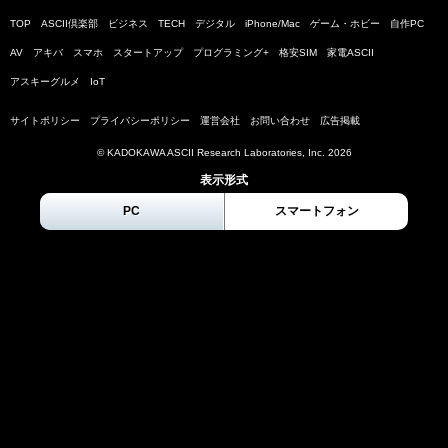
TOP
ASCII倶楽部
ビジネス
TECH
デジタル
iPhone/Mac
ゲーム・ホビー
自作PC
AV
アキバ
スマホ
スタートアップ
プログラミング+
格安SIM
家電ASCII
アスキーグルメ
IoT
サイトポリシー
プライバシーポリシー
運営会社
お問い合わせ
広告掲載
© KADOKAWA ASCII Research Laboratories, Inc.
2026
表示形式
PC
スマートフォン