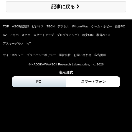
記事に戻る
TOP
ASCII倶楽部
ビジネス
TECH
デジタル
iPhone/Mac
ゲーム・ホビー
自作PC
AV
アキバ
スマホ
スタートアップ
プログラミング+
格安SIM
家電ASCII
アスキーグルメ
IoT
サイトポリシー
プライバシーポリシー
運営会社
お問い合わせ
広告掲載
© KADOKAWA ASCII Research Laboratories, Inc.
2026
表示形式
PC
スマートフォン