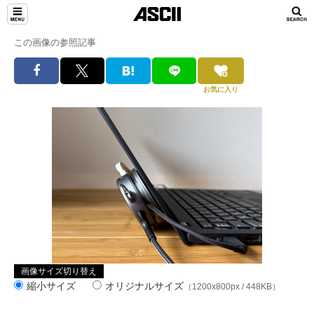
この画像の参照記事
お気に入り
画像サイズ切り替え
縮小サイズ
オリジナルサイズ
（1200x800px / 448KB）