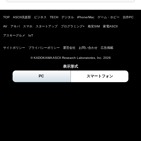
TOP
ASCII倶楽部
ビジネス
TECH
デジタル
iPhone/Mac
ゲーム・ホビー
自作PC
AV
アキバ
スマホ
スタートアップ
プログラミング+
格安SIM
家電ASCII
アスキーグルメ
IoT
サイトポリシー
プライバシーポリシー
運営会社
お問い合わせ
広告掲載
© KADOKAWA ASCII Research Laboratories, Inc.
2026
表示形式
PC
スマートフォン