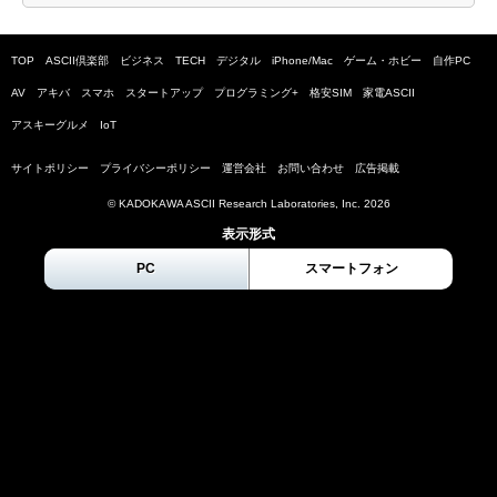
TOP
ASCII倶楽部
ビジネス
TECH
デジタル
iPhone/Mac
ゲーム・ホビー
自作PC
AV
アキバ
スマホ
スタートアップ
プログラミング+
格安SIM
家電ASCII
アスキーグルメ
IoT
サイトポリシー
プライバシーポリシー
運営会社
お問い合わせ
広告掲載
© KADOKAWA ASCII Research Laboratories, Inc.
2026
表示形式
PC
スマートフォン