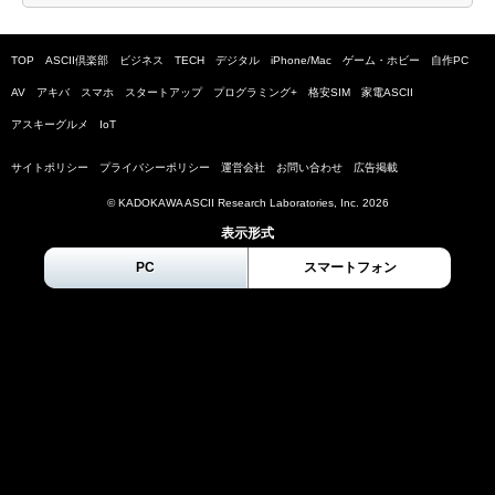
TOP
ASCII倶楽部
ビジネス
TECH
デジタル
iPhone/Mac
ゲーム・ホビー
自作PC
AV
アキバ
スマホ
スタートアップ
プログラミング+
格安SIM
家電ASCII
アスキーグルメ
IoT
サイトポリシー
プライバシーポリシー
運営会社
お問い合わせ
広告掲載
© KADOKAWA ASCII Research Laboratories, Inc.
2026
表示形式
PC
スマートフォン