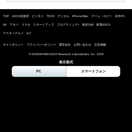
TOP
ASCII倶楽部
ビジネス
TECH
デジタル
iPhone/Mac
ゲーム・ホビー
自作PC
AV
アキバ
スマホ
スタートアップ
プログラミング+
格安SIM
家電ASCII
アスキーグルメ
IoT
サイトポリシー
プライバシーポリシー
運営会社
お問い合わせ
広告掲載
© KADOKAWA ASCII Research Laboratories, Inc.
2026
表示形式
PC
スマートフォン