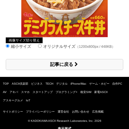
画像サイズ切り替え
縮小サイズ
オリジナルサイズ
（1200x800px / 448KB）
記事に戻る
TOP
ASCII倶楽部
ビジネス
TECH
デジタル
iPhone/Mac
ゲーム・ホビー
自作PC
AV
アキバ
スマホ
スタートアップ
プログラミング+
格安SIM
家電ASCII
アスキーグルメ
IoT
サイトポリシー
プライバシーポリシー
運営会社
お問い合わせ
広告掲載
© KADOKAWA ASCII Research Laboratories, Inc.
2026
表示形式