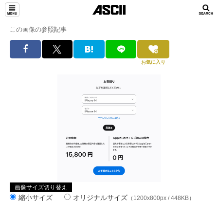
この画像の参照記事
お気に入り
画像サイズ切り替え
縮小サイズ
オリジナルサイズ
（1200x800px / 448KB）