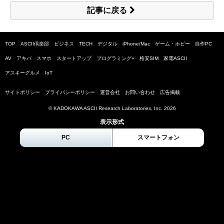
記事に戻る
TOP
ASCII倶楽部
ビジネス
TECH
デジタル
iPhone/Mac
ゲーム・ホビー
自作PC
AV
アキバ
スマホ
スタートアップ
プログラミング+
格安SIM
家電ASCII
アスキーグルメ
IoT
サイトポリシー
プライバシーポリシー
運営会社
お問い合わせ
広告掲載
© KADOKAWA ASCII Research Laboratories, Inc.
2026
表示形式
PC
スマートフォン