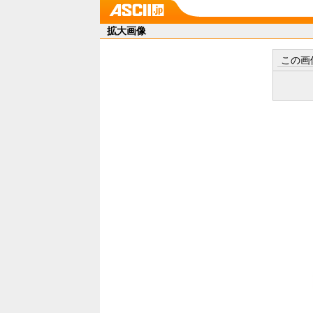
拡大画像
この画