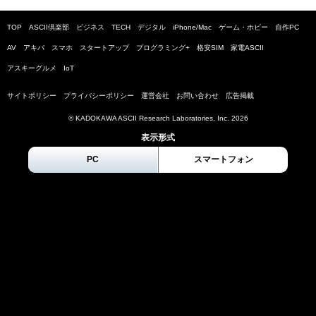
TOP
ASCII倶楽部
ビジネス
TECH
デジタル
iPhone/Mac
ゲーム・ホビー
自作PC
AV
アキバ
スマホ
スタートアップ
プログラミング+
格安SIM
家電ASCII
アスキーグルメ
IoT
サイトポリシー
プライバシーポリシー
運営会社
お問い合わせ
広告掲載
© KADOKAWA ASCII Research Laboratories, Inc.
2026
表示形式
PC
スマートフォン