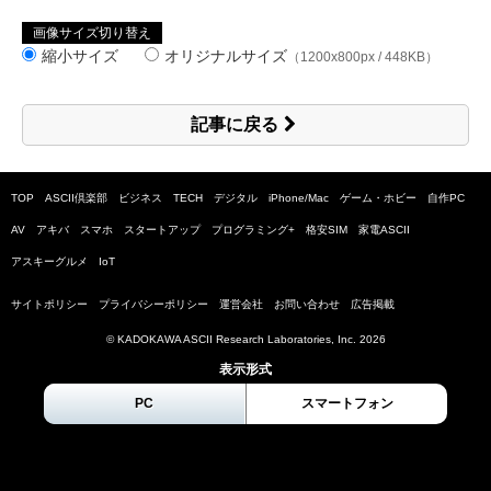
画像サイズ切り替え
縮小サイズ
オリジナルサイズ
（1200x800px / 448KB）
記事に戻る
TOP
ASCII倶楽部
ビジネス
TECH
デジタル
iPhone/Mac
ゲーム・ホビー
自作PC
AV
アキバ
スマホ
スタートアップ
プログラミング+
格安SIM
家電ASCII
アスキーグルメ
IoT
サイトポリシー
プライバシーポリシー
運営会社
お問い合わせ
広告掲載
© KADOKAWA ASCII Research Laboratories, Inc.
2026
表示形式
PC
スマートフォン