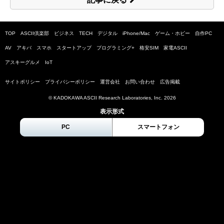
TOP
ASCII倶楽部
ビジネス
TECH
デジタル
iPhone/Mac
ゲーム・ホビー
自作PC
AV
アキバ
スマホ
スタートアップ
プログラミング+
格安SIM
家電ASCII
アスキーグルメ
IoT
サイトポリシー
プライバシーポリシー
運営会社
お問い合わせ
広告掲載
© KADOKAWA ASCII Research Laboratories, Inc.
2026
表示形式
PC
スマートフォン