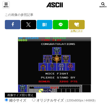
この画像の参照記事
お気に入り
画像サイズ切り替え
縮小サイズ
オリジナルサイズ
（1200x800px / 448KB）