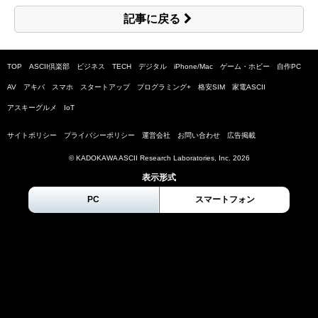
記事に戻る
TOP
ASCII倶楽部
ビジネス
TECH
デジタル
iPhone/Mac
ゲーム・ホビー
自作PC
AV
アキバ
スマホ
スタートアップ
プログラミング+
格安SIM
家電ASCII
アスキーグルメ
IoT
サイトポリシー
プライバシーポリシー
運営会社
お問い合わせ
広告掲載
© KADOKAWA ASCII Research Laboratories, Inc.
2026
表示形式
PC
スマートフォン