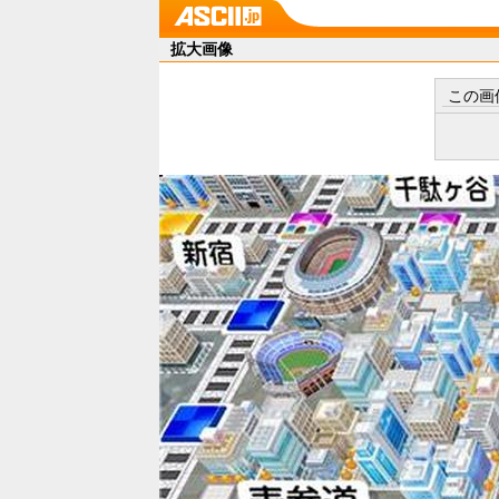
拡大画像
この画