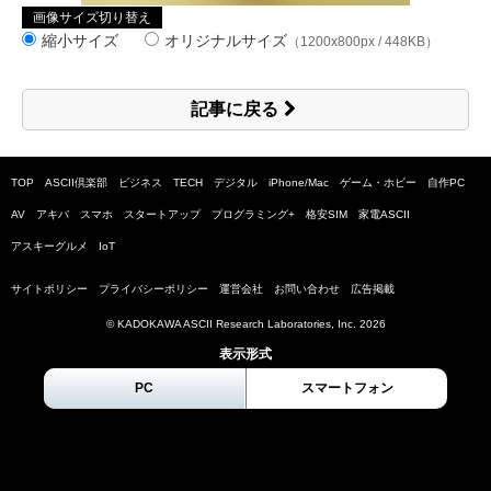
画像サイズ切り替え
縮小サイズ
オリジナルサイズ
（1200x800px / 448KB）
記事に戻る
TOP
ASCII倶楽部
ビジネス
TECH
デジタル
iPhone/Mac
ゲーム・ホビー
自作PC
AV
アキバ
スマホ
スタートアップ
プログラミング+
格安SIM
家電ASCII
アスキーグルメ
IoT
サイトポリシー
プライバシーポリシー
運営会社
お問い合わせ
広告掲載
© KADOKAWA ASCII Research Laboratories, Inc.
2026
表示形式
PC
スマートフォン