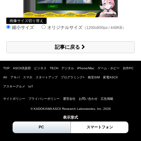
画像サイズ切り替え
縮小サイズ
オリジナルサイズ
（1200x800px / 448KB）
記事に戻る
TOP
ASCII倶楽部
ビジネス
TECH
デジタル
iPhone/Mac
ゲーム・ホビー
自作PC
AV
アキバ
スマホ
スタートアップ
プログラミング+
格安SIM
家電ASCII
アスキーグルメ
IoT
サイトポリシー
プライバシーポリシー
運営会社
お問い合わせ
広告掲載
© KADOKAWA ASCII Research Laboratories, Inc.
2026
表示形式
PC
スマートフォン