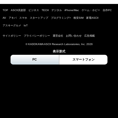
TOP
ASCII倶楽部
ビジネス
TECH
デジタル
iPhone/Mac
ゲーム・ホビー
自作PC
AV
アキバ
スマホ
スタートアップ
プログラミング+
格安SIM
家電ASCII
アスキーグルメ
IoT
サイトポリシー
プライバシーポリシー
運営会社
お問い合わせ
広告掲載
© KADOKAWA ASCII Research Laboratories, Inc.
2026
表示形式
PC
スマートフォン