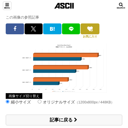
この画像の参照記事
お気に入り
画像サイズ切り替え
縮小サイズ
オリジナルサイズ
（1200x800px / 448KB）
記事に戻る