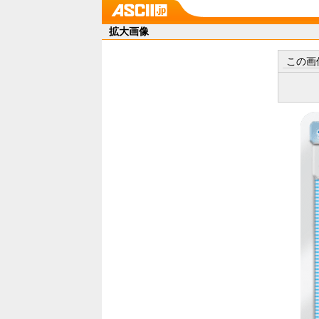
拡大画像
この画