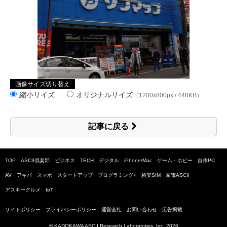
画像サイズ切り替え
縮小サイズ
オリジナルサイズ
（1200x800px / 448KB）
記事に戻る
TOP
ASCII倶楽部
ビジネス
TECH
デジタル
iPhone/Mac
ゲーム・ホビー
自作PC
AV
アキバ
スマホ
スタートアップ
プログラミング+
格安SIM
家電ASCII
アスキーグルメ
IoT
サイトポリシー
プライバシーポリシー
運営会社
お問い合わせ
広告掲載
© KADOKAWA ASCII Research Laboratories, Inc.
2026