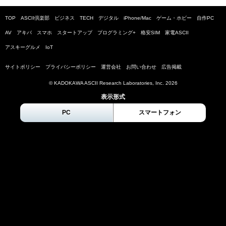
TOP
ASCII倶楽部
ビジネス
TECH
デジタル
iPhone/Mac
ゲーム・ホビー
自作PC
AV
アキバ
スマホ
スタートアップ
プログラミング+
格安SIM
家電ASCII
アスキーグルメ
IoT
サイトポリシー
プライバシーポリシー
運営会社
お問い合わせ
広告掲載
© KADOKAWA ASCII Research Laboratories, Inc.
2026
表示形式
PC
スマートフォン