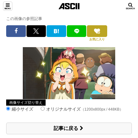
この画像の参照記事
お気に入り
画像サイズ切り替え
縮小サイズ
オリジナルサイズ
（1200x800px / 448KB）
記事に戻る