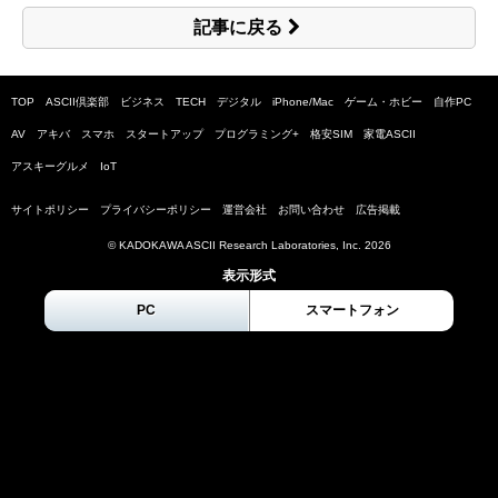
記事に戻る
TOP
ASCII倶楽部
ビジネス
TECH
デジタル
iPhone/Mac
ゲーム・ホビー
自作PC
AV
アキバ
スマホ
スタートアップ
プログラミング+
格安SIM
家電ASCII
アスキーグルメ
IoT
サイトポリシー
プライバシーポリシー
運営会社
お問い合わせ
広告掲載
© KADOKAWA ASCII Research Laboratories, Inc.
2026
表示形式
PC
スマートフォン