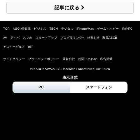
記事に戻る
TOP
ASCII倶楽部
ビジネス
TECH
デジタル
iPhone/Mac
ゲーム・ホビー
自作PC
AV
アキバ
スマホ
スタートアップ
プログラミング+
格安SIM
家電ASCII
アスキーグルメ
IoT
サイトポリシー
プライバシーポリシー
運営会社
お問い合わせ
広告掲載
© KADOKAWA ASCII Research Laboratories, Inc.
2026
表示形式
PC
スマートフォン