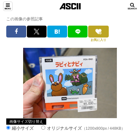
この画像の参照記事
お気に入り
画像サイズ切り替え
縮小サイズ
オリジナルサイズ
（1200x800px / 448KB）