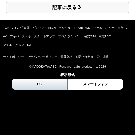
記事に戻る
TOP
ASCII倶楽部
ビジネス
TECH
デジタル
iPhone/Mac
ゲーム・ホビー
自作PC
AV
アキバ
スマホ
スタートアップ
プログラミング+
格安SIM
家電ASCII
アスキーグルメ
IoT
サイトポリシー
プライバシーポリシー
運営会社
お問い合わせ
広告掲載
© KADOKAWA ASCII Research Laboratories, Inc.
2026
表示形式
PC
スマートフォン