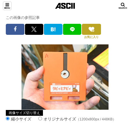
この画像の参照記事
お気に入り
画像サイズ切り替え
縮小サイズ
オリジナルサイズ
（1200x800px / 448KB）