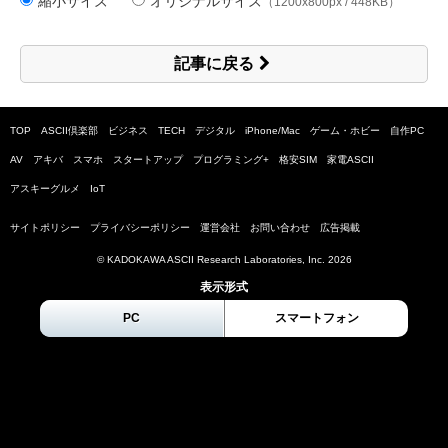
縮小サイズ
オリジナルサイズ
（1200x800px / 448KB）
記事に戻る
TOP
ASCII倶楽部
ビジネス
TECH
デジタル
iPhone/Mac
ゲーム・ホビー
自作PC
AV
アキバ
スマホ
スタートアップ
プログラミング+
格安SIM
家電ASCII
アスキーグルメ
IoT
サイトポリシー
プライバシーポリシー
運営会社
お問い合わせ
広告掲載
© KADOKAWA ASCII Research Laboratories, Inc.
2026
表示形式
PC
スマートフォン