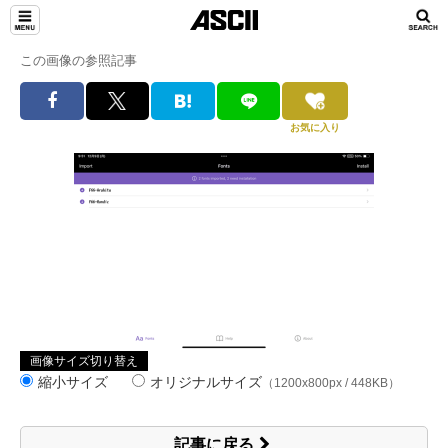
この画像の参照記事
お気に入り
画像サイズ切り替え
縮小サイズ
オリジナルサイズ
（1200x800px / 448KB）
記事に戻る