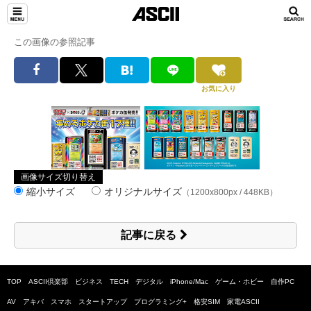
この画像の参照記事
お気に入り
画像サイズ切り替え
縮小サイズ
オリジナルサイズ
（1200x800px / 448KB）
記事に戻る
TOP
ASCII倶楽部
ビジネス
TECH
デジタル
iPhone/Mac
ゲーム・ホビー
自作PC
AV
アキバ
スマホ
スタートアップ
プログラミング+
格安SIM
家電ASCII