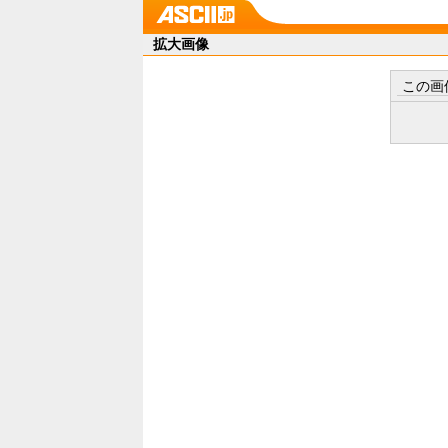
拡大画像
この画