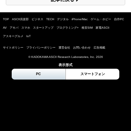
TOP
ASCII倶楽部
ビジネス
TECH
デジタル
iPhone/Mac
ゲーム・ホビー
自作PC
AV
アキバ
スマホ
スタートアップ
プログラミング+
格安SIM
家電ASCII
アスキーグルメ
IoT
サイトポリシー
プライバシーポリシー
運営会社
お問い合わせ
広告掲載
© KADOKAWA ASCII Research Laboratories, Inc.
2026
表示形式
PC
スマートフォン