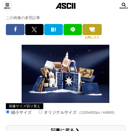
この画像の参照記事
お気に入り
画像サイズ切り替え
縮小サイズ
オリジナルサイズ
（1200x800px / 448KB）
記事に戻る