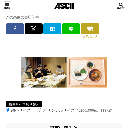
この画像の参照記事
お気に入り
画像サイズ切り替え
縮小サイズ
オリジナルサイズ
（1200x800px / 448KB）