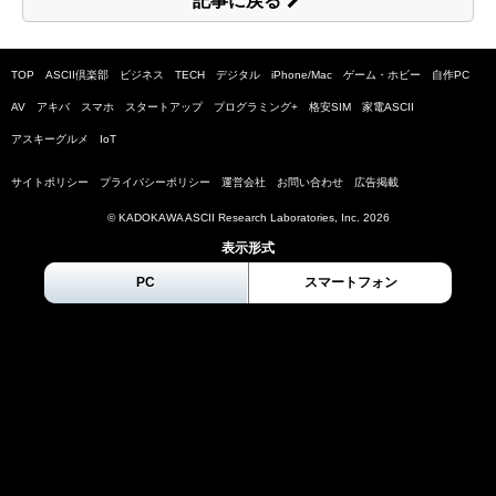
記事に戻る
TOP
ASCII倶楽部
ビジネス
TECH
デジタル
iPhone/Mac
ゲーム・ホビー
自作PC
AV
アキバ
スマホ
スタートアップ
プログラミング+
格安SIM
家電ASCII
アスキーグルメ
IoT
サイトポリシー
プライバシーポリシー
運営会社
お問い合わせ
広告掲載
© KADOKAWA ASCII Research Laboratories, Inc.
2026
表示形式
PC
スマートフォン