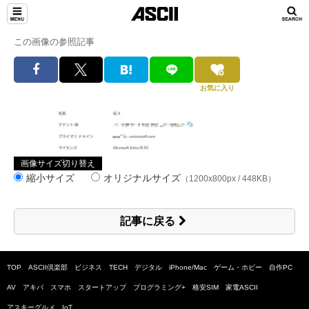
この画像の参照記事
お気に入り
画像サイズ切り替え
縮小サイズ
オリジナルサイズ
（1200x800px / 448KB）
記事に戻る
TOP
ASCII倶楽部
ビジネス
TECH
デジタル
iPhone/Mac
ゲーム・ホビー
自作PC
AV
アキバ
スマホ
スタートアップ
プログラミング+
格安SIM
家電ASCII
アスキーグルメ
IoT