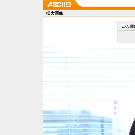
拡大画像
この画