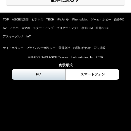
TOP
ASCII倶楽部
ビジネス
TECH
デジタル
iPhone/Mac
ゲーム・ホビー
自作PC
AV
アキバ
スマホ
スタートアップ
プログラミング+
格安SIM
家電ASCII
アスキーグルメ
IoT
サイトポリシー
プライバシーポリシー
運営会社
お問い合わせ
広告掲載
© KADOKAWA ASCII Research Laboratories, Inc.
2026
表示形式
PC
スマートフォン