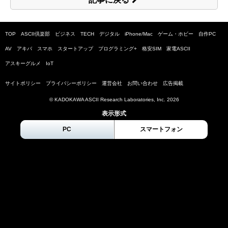
TOP
ASCII倶楽部
ビジネス
TECH
デジタル
iPhone/Mac
ゲーム・ホビー
自作PC
AV
アキバ
スマホ
スタートアップ
プログラミング+
格安SIM
家電ASCII
アスキーグルメ
IoT
サイトポリシー
プライバシーポリシー
運営会社
お問い合わせ
広告掲載
© KADOKAWA ASCII Research Laboratories, Inc.
2026
表示形式
PC
スマートフォン