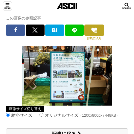
この画像の参照記事
お気に入り
画像サイズ切り替え
縮小サイズ
オリジナルサイズ
（1200x800px / 448KB）
記事に戻る