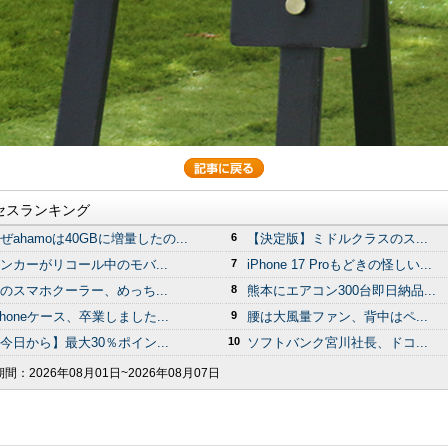
セスランキング
ぜahamoは40GBに増量したの...
6
【決定版】ミドルクラスのス...
ンカーがリコール中のモバ...
7
iPhone 17 Proもどきの怪しい...
のスマホクーラー、めっち...
8
熊本にエアコン300台即日納品...
Phoneケース、卒業しました...
9
腰は大風量ファン、背中はペ...
今日から】最大30％ポイン...
10
ソフトバンク宮川社長、ドコ...
期間：
2026年08月01日~2026年08月07日