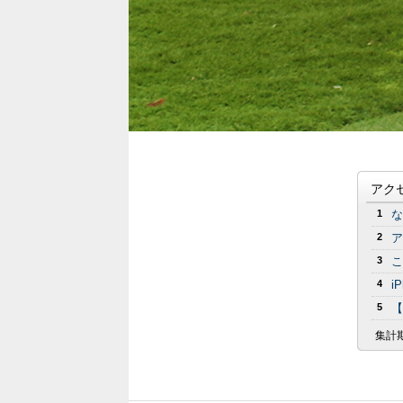
アク
1
な
2
ア
3
こ
4
i
5
【
集計