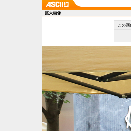
拡大画像
この画