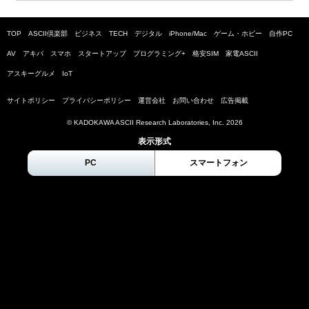
TOP
ASCII倶楽部
ビジネス
TECH
デジタル
iPhone/Mac
ゲーム・ホビー
自作PC
AV
アキバ
スマホ
スタートアップ
プログラミング+
格安SIM
家電ASCII
アスキーグルメ
IoT
サイトポリシー
プライバシーポリシー
運営会社
お問い合わせ
広告掲載
© KADOKAWA ASCII Research Laboratories, Inc.
2026
表示形式
PC
スマートフォン