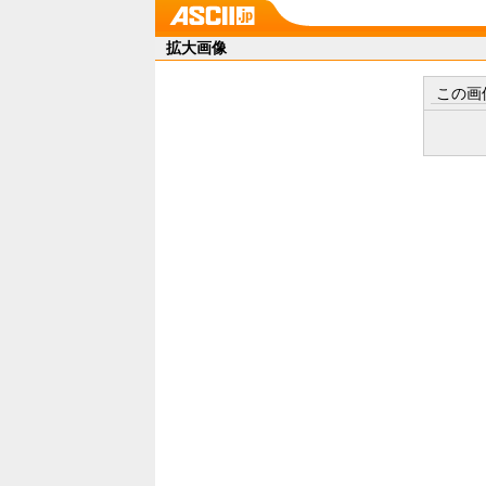
拡大画像
この画