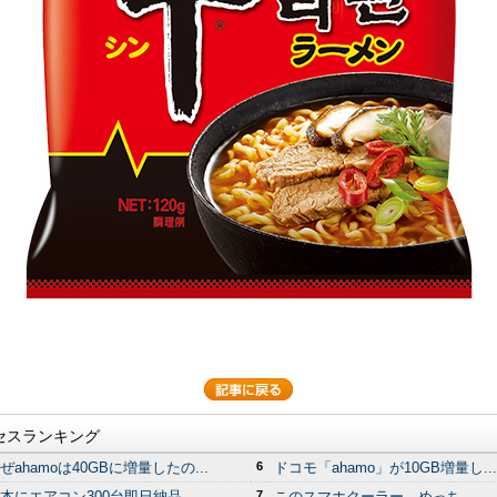
セスランキング
ぜahamoは40GBに増量したの...
6
ドコモ「ahamo」が10GB増量し...
本にエアコン300台即日納品...
7
このスマホクーラー、めっち...