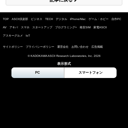
TOP
ASCII倶楽部
ビジネス
TECH
デジタル
iPhone/Mac
ゲーム・ホビー
自作PC
AV
アキバ
スマホ
スタートアップ
プログラミング+
格安SIM
家電ASCII
アスキーグルメ
IoT
サイトポリシー
プライバシーポリシー
運営会社
お問い合わせ
広告掲載
© KADOKAWA ASCII Research Laboratories, Inc.
2026
表示形式
PC
スマートフォン