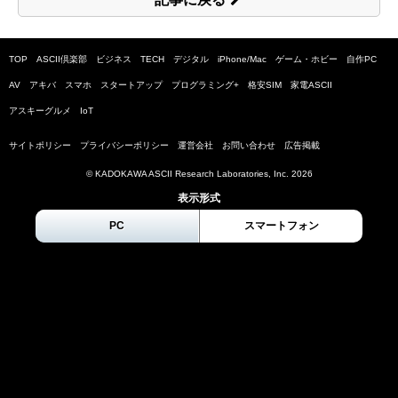
TOP
ASCII倶楽部
ビジネス
TECH
デジタル
iPhone/Mac
ゲーム・ホビー
自作PC
AV
アキバ
スマホ
スタートアップ
プログラミング+
格安SIM
家電ASCII
アスキーグルメ
IoT
サイトポリシー
プライバシーポリシー
運営会社
お問い合わせ
広告掲載
© KADOKAWA ASCII Research Laboratories, Inc.
2026
表示形式
PC
スマートフォン