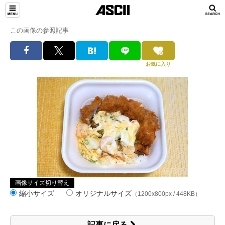
この画像の参照記事
お気に入り
画像サイズ切り替え
縮小サイズ
オリジナルサイズ
（1200x800px / 448KB）
記事に戻る